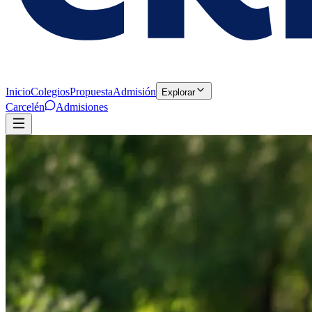
Inicio
Colegios
Propuesta
Admisión
Explorar
Carcelén
Admisiones